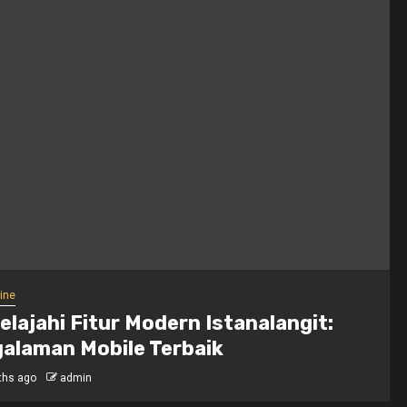
ine
elajahi Fitur Modern Istanalangit:
alaman Mobile Terbaik
hs ago
admin