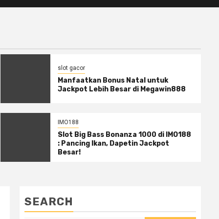
slot gacor
Manfaatkan Bonus Natal untuk
Jackpot Lebih Besar di Megawin888
IMO188
Slot Big Bass Bonanza 1000 di IMO188
: Pancing Ikan, Dapetin Jackpot
Besar!
SEARCH