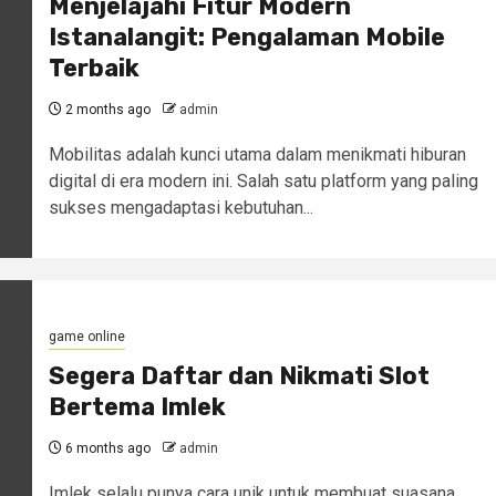
Menjelajahi Fitur Modern
Istanalangit: Pengalaman Mobile
Terbaik
2 months ago
admin
Mobilitas adalah kunci utama dalam menikmati hiburan
digital di era modern ini. Salah satu platform yang paling
sukses mengadaptasi kebutuhan...
game online
Segera Daftar dan Nikmati Slot
Bertema Imlek
6 months ago
admin
Imlek selalu punya cara unik untuk membuat suasana