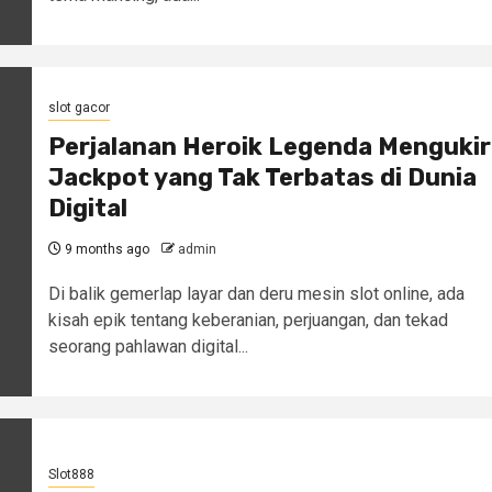
slot gacor
Perjalanan Heroik Legenda Mengukir
Jackpot yang Tak Terbatas di Dunia
Digital
9 months ago
admin
Di balik gemerlap layar dan deru mesin slot online, ada
kisah epik tentang keberanian, perjuangan, dan tekad
seorang pahlawan digital...
Slot888