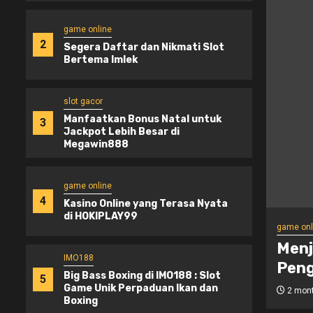
game online
2
Segera Daftar dan Nikmati Slot
Bertema Imlek
slot gacor
Manfaatkan Bonus Natal untuk
3
Jackpot Lebih Besar di
Megawin888
game online
4
Kasino Online yang Terasa Nyata
di HOKIPLAY99
game onl
Menj
IMO188
Peng
Big Bass Boxing di IMO188 : Slot
5
Game Unik Perpaduan Ikan dan
2 mont
Boxing