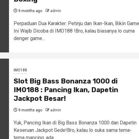
9 months ago
admin
Perpaduan Dua Karakter: Petinju dan Ikan-Ikan, Bikin Gam
Ini Wajib Dicoba di IMO188 !Bro, kalau biasanya lo cuma
denger game...
IMO188
Slot Big Bass Bonanza 1000 di
IMO188 : Pancing Ikan, Dapetin
Jackpot Besar!
9 months ago
admin
Yuk, Pancing Ikan di Big Bass Bonanza 1000 dan Dapetin
Keseruan Jackpot Gede!Bro, kalau lo suka sama tema-
tema mancing, ada...