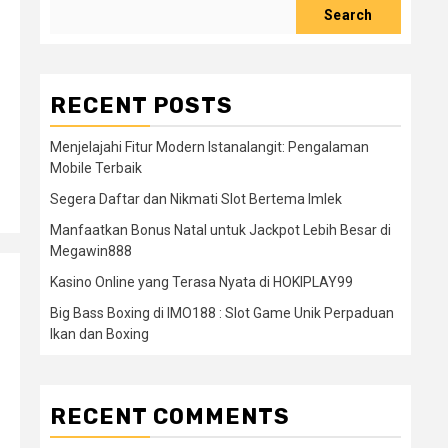
Search
RECENT POSTS
Menjelajahi Fitur Modern Istanalangit: Pengalaman
Mobile Terbaik
Segera Daftar dan Nikmati Slot Bertema Imlek
Manfaatkan Bonus Natal untuk Jackpot Lebih Besar di
Megawin888
Kasino Online yang Terasa Nyata di HOKIPLAY99
Big Bass Boxing di IMO188 : Slot Game Unik Perpaduan
Ikan dan Boxing
RECENT COMMENTS