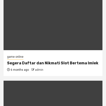
game online
Segera Daftar dan Nikmati Slot Bertema Imlek
6 months ago
admin