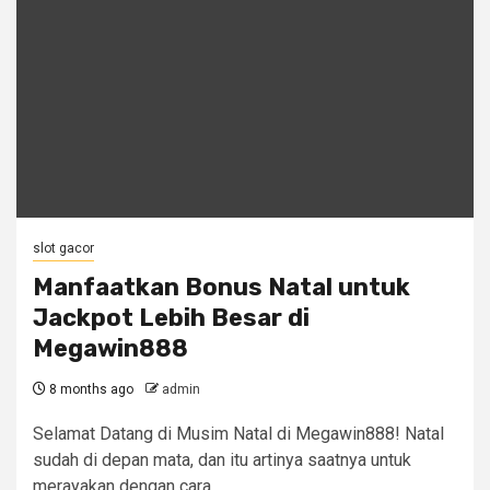
slot gacor
Manfaatkan Bonus Natal untuk
Jackpot Lebih Besar di
Megawin888
8 months ago
admin
Selamat Datang di Musim Natal di Megawin888! Natal
sudah di depan mata, dan itu artinya saatnya untuk
merayakan dengan cara...