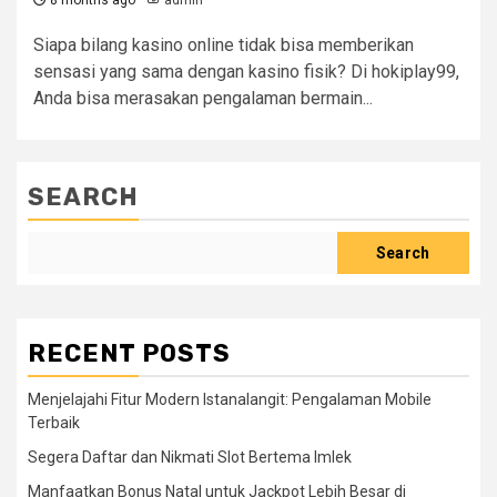
8 months ago
admin
Siapa bilang kasino online tidak bisa memberikan
sensasi yang sama dengan kasino fisik? Di hokiplay99,
Anda bisa merasakan pengalaman bermain...
SEARCH
Search
RECENT POSTS
Menjelajahi Fitur Modern Istanalangit: Pengalaman Mobile
Terbaik
Segera Daftar dan Nikmati Slot Bertema Imlek
Manfaatkan Bonus Natal untuk Jackpot Lebih Besar di