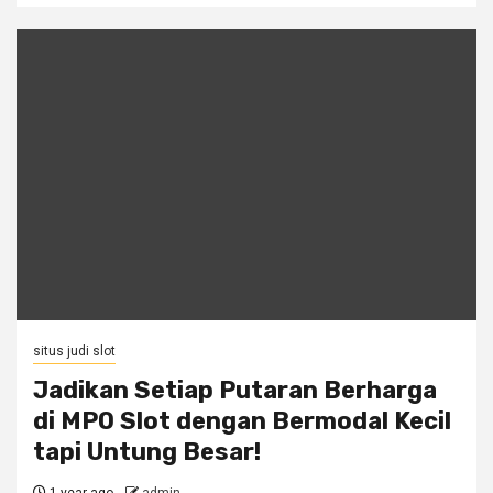
situs judi slot
Jadikan Setiap Putaran Berharga
di MPO Slot dengan Bermodal Kecil
tapi Untung Besar!