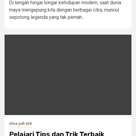
Di tengah hingar bingar kehidupan modern, saat dunia
maya mengepung kita dengan berbagai citra, muncul
sepotong legenda yang tak pernah...
situs judi slot
Pelajari Tips dan Trik Terbaik