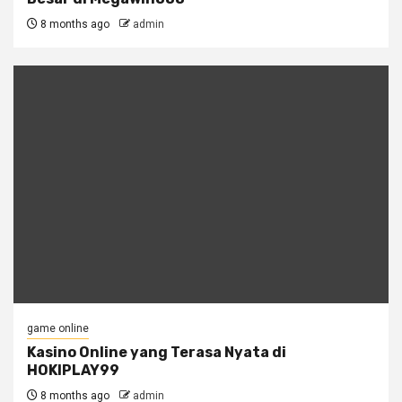
8 months ago
admin
game online
Kasino Online yang Terasa Nyata di
HOKIPLAY99
8 months ago
admin