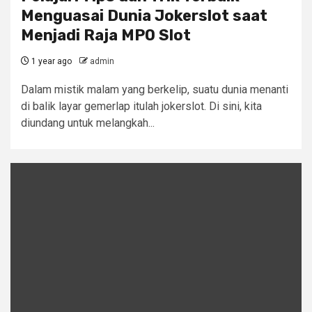
Menguasai Dunia Jokerslot saat
Menjadi Raja MPO Slot
1 year ago
admin
Dalam mistik malam yang berkelip, suatu dunia menanti
di balik layar gemerlap itulah jokerslot. Di sini, kita
diundang untuk melangkah...