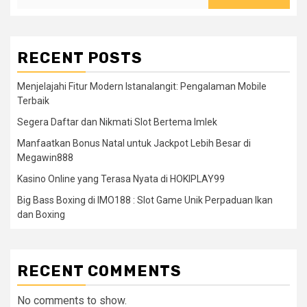
RECENT POSTS
Menjelajahi Fitur Modern Istanalangit: Pengalaman Mobile
Terbaik
Segera Daftar dan Nikmati Slot Bertema Imlek
Manfaatkan Bonus Natal untuk Jackpot Lebih Besar di
Megawin888
Kasino Online yang Terasa Nyata di HOKIPLAY99
Big Bass Boxing di IMO188 : Slot Game Unik Perpaduan Ikan
dan Boxing
RECENT COMMENTS
No comments to show.