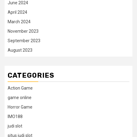
June 2024
April 2024
March 2024
November 2023
September 2023
August 2023
CATEGORIES
Action Game
game online
Horror Game
IMO188
judi slot
situs judi slot