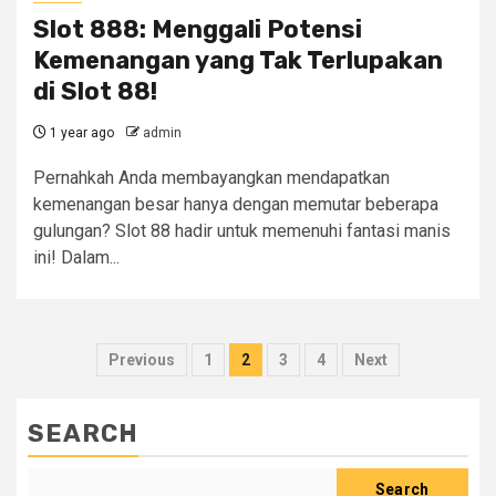
Slot 888: Menggali Potensi
Kemenangan yang Tak Terlupakan
di Slot 88!
1 year ago
admin
Pernahkah Anda membayangkan mendapatkan
kemenangan besar hanya dengan memutar beberapa
gulungan? Slot 88 hadir untuk memenuhi fantasi manis
ini! Dalam...
Posts
Previous
1
2
3
4
Next
pagination
SEARCH
Search